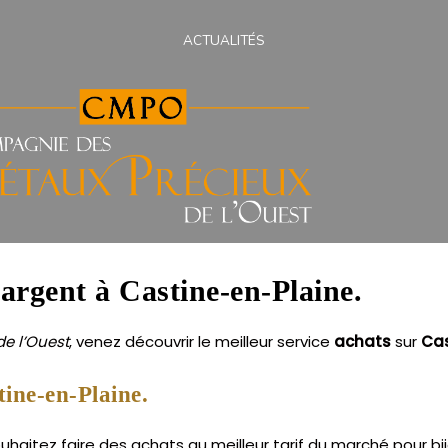
ACTUALITÉS
 argent à Castine-en-Plaine.
e l’Ouest
, venez découvrir le meilleur service
achats
sur
Cas
ine-en-Plaine.
haitez faire des achats au meilleur tarif du marché pour bi