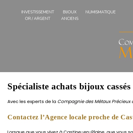
Compagnies
des
INVESTISSEMENT
BIJOUX
NUMISMATIQUE
Métaux
OR / ARGENT
ANCIENS
Précieux
de
l'Ouest
Spécialiste achats bijoux cassés
Avec les experts de la
Compagnie des Métaux Précieux d
Contactez l’Agence locale proche de Cast
Lorsque que vous vivez à Castine-en-Plaine, que vous sou