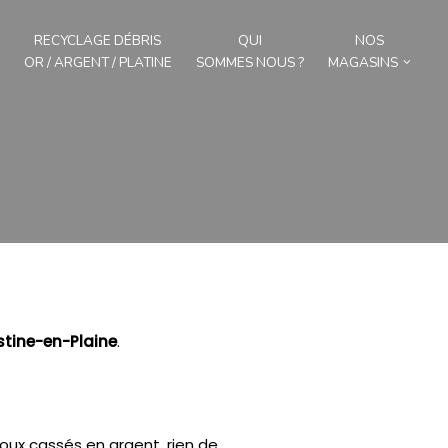
RECYCLAGE DÉBRIS
QUI
NOS
OR / ARGENT / PLATINE
SOMMES NOUS ?
MAGASINS
tine-en-Plaine
.
joux cassés en argent, rien de