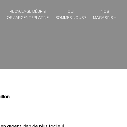
RECYCLAGE DÉBRIS
QUI
NOS
OR / ARGENT / PLATINE
SOMMES NOUS ?
MAGASINS
illon
.
n argent, rien de plus facile.
Il