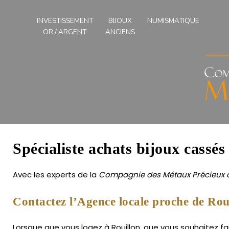
Compagnies
des
INVESTISSEMENT
BIJOUX
NUMISMATIQUE
Métaux
OR / ARGENT
ANCIENS
Précieux
de
l'Ouest
Spécialiste achats bijoux cassés
Avec les experts de la
Compagnie des Métaux Précieux d
Contactez l’Agence locale proche de Rou
Lorsque que vous logez à Rouillon, que vous souhaitez fai