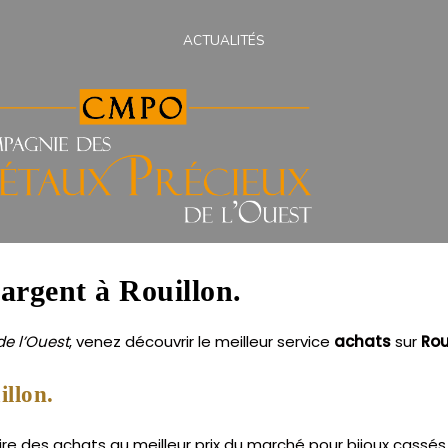
ACTUALITÉS
 argent à Rouillon.
e l’Ouest
, venez découvrir le meilleur service
achats
sur
Rou
illon.
re des achats au meilleur prix du marché pour bijoux cassés e