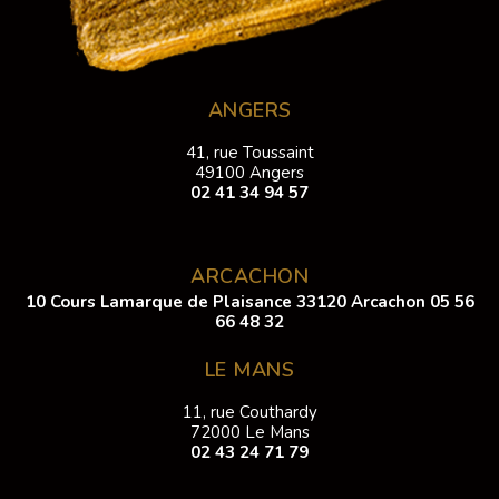
ANGERS
41, rue Toussaint
49100 Angers
02 41 34 94 57
ARCACHON
10 Cours Lamarque de Plaisance 33120 Arcachon
05 56
66 48 32
LE MANS
11, rue Couthardy
72000 Le Mans
02 43 24 71 79