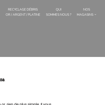
RECYCLAGE DÉBRIS
QUI
NOS
OR / ARGENT / PLATINE
SOMMES NOUS ?
MAGASINS
llé
.
or, rien de plus simple.
Il vous