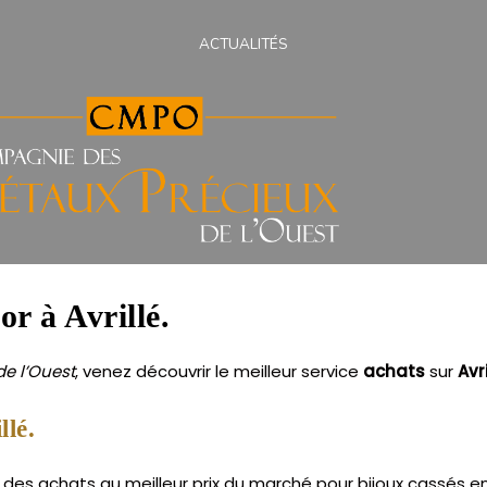
ACTUALITÉS
or à Avrillé.
e l’Ouest
, venez découvrir le meilleur service
achats
sur
Avri
llé.
e des achats au meilleur prix du marché pour bijoux cassés en 