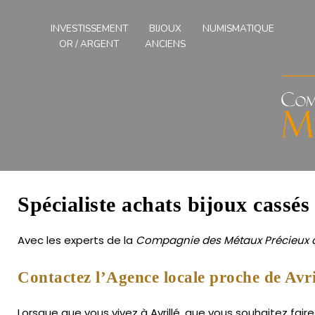
Compagnies
des
INVESTISSEMENT
BIJOUX
NUMISMATIQUE
Métaux
OR / ARGENT
ANCIENS
Précieux
de
l'Ouest
Spécialiste achats bijoux cassés 
Avec les experts de la
Compagnie des Métaux Précieux d
Contactez l’Agence locale proche de Avri
Lorsque que vous vivez à Avrillé, que vous souhaitez fair