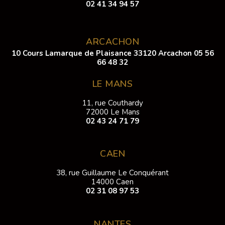
02 41 34 94 57
ARCACHON
10 Cours Lamarque de Plaisance 33120 Arcachon
05 56
66 48 32
LE MANS
11, rue Couthardy
72000 Le Mans
02 43 24 71 79
CAEN
38, rue Guillaume Le Conquérant
14000 Caen
02 31 08 97 53
NANTES