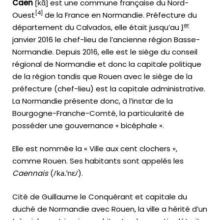
Caen
[
k
ɑ̃
]
est une commune française du Nord-
[
4
]
Ouest
de la France en Normandie. Préfecture du
er
département du Calvados, elle était jusqu’au
1
janvier 2016
le chef-lieu de l’ancienne région Basse-
Normandie. Depuis 2016, elle est le siège du conseil
régional de Normandie et donc la capitale politique
de la région tandis que Rouen avec le siège de la
préfecture (chef-lieu) est la capitale administrative.
La Normandie présente donc, à l’instar de la
Bourgogne-Franche-Comté, la particularité de
posséder une gouvernance « bicéphale ».
Elle est nommée la « Ville aux cent clochers »,
comme Rouen. Ses habitants sont appelés les
Caennais
(
/
k
a
.
ˈ
n
ɛ
/
).
Cité de Guillaume le Conquérant et capitale du
duché de Normandie avec Rouen, la ville a hérité d’un