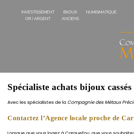
Compagnies
des
INVESTISSEMENT
BIJOUX
NUMISMATIQUE
Métaux
OR / ARGENT
ANCIENS
Précieux
de
l'Ouest
Spécialiste achats bijoux cassé
Avec les spécialistes de la
Compagnie des Métaux Précie
Contactez l’Agence locale proche de Ca
Lorsque que vous logez à Carquefou, que vous souhaitez f