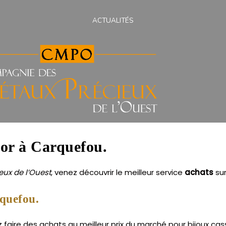
ACTUALITÉS
s or à Carquefou.
ux de l’Ouest
, venez découvrir le meilleur service
achats
su
rquefou.
aire des achats au meilleur prix du marché pour bijoux cassé