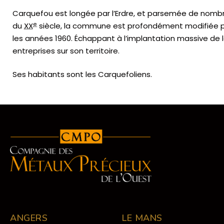
Carquefou est longée par l’Erdre, et parsemée de nombre
e
du
XX
siècle, la commune est profondément modifiée par
les années 1960. Échappant à l’implantation massive de
entreprises sur son territoire.
Ses habitants sont les Carquefoliens.
ANGERS
LE MANS