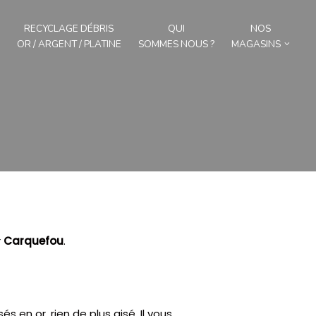
RECYCLAGE DÉBRIS
QUI
NOS
OR / ARGENT / PLATINE
SOMMES NOUS ?
MAGASINS
r
Carquefou
.
s en or, rien de plus aisé.
Il vous