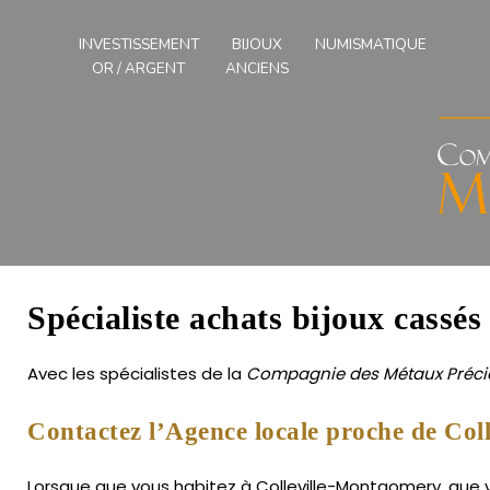
Compagnies
des
INVESTISSEMENT
BIJOUX
NUMISMATIQUE
Métaux
OR / ARGENT
ANCIENS
Précieux
de
l'Ouest
Spécialiste achats bijoux cassé
Avec les spécialistes de la
Compagnie des Métaux Précie
Contactez l’Agence locale proche de Col
Lorsque que vous habitez à Colleville-Montgomery, que vo