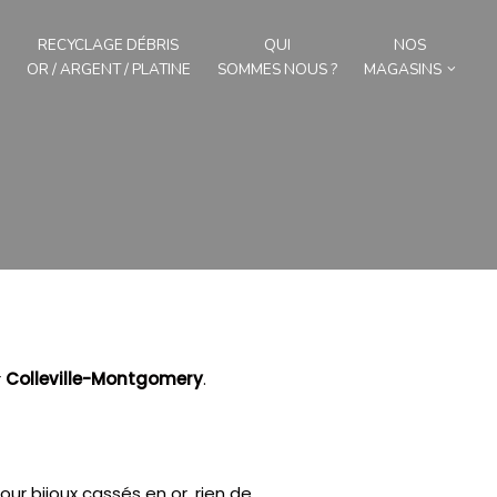
RECYCLAGE DÉBRIS
QUI
NOS
OR / ARGENT / PLATINE
SOMMES NOUS ?
MAGASINS
r
Colleville-Montgomery
.
ur bijoux cassés en or, rien de