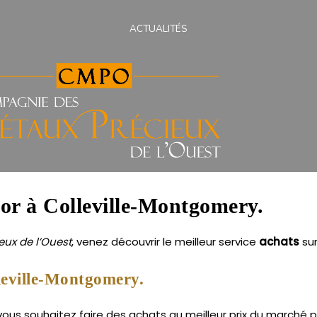
ACTUALITÉS
s or à Colleville-Montgomery.
ux de l’Ouest
, venez découvrir le meilleur service
achats
su
leville-Montgomery.
us souhaitez faire des achats au meilleur prix du marché po