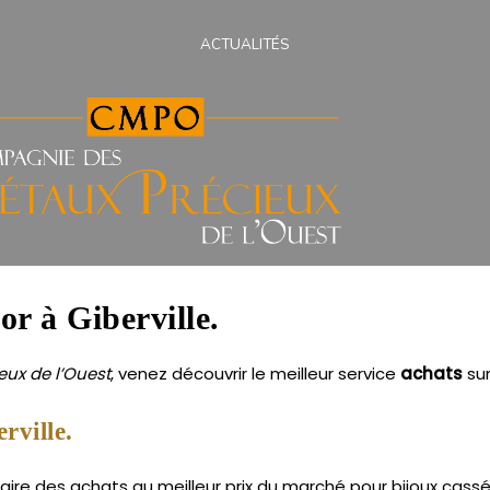
ACTUALITÉS
or à Giberville.
ux de l’Ouest
, venez découvrir le meilleur service
achats
su
rville.
aire des achats au meilleur prix du marché pour bijoux cassés 