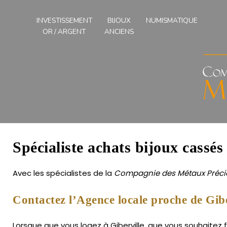
Compagnies
des
INVESTISSEMENT
BIJOUX
NUMISMATIQUE
Métaux
OR / ARGENT
ANCIENS
Précieux
de
l'Ouest
Spécialiste achats bijoux cassés 
Avec les spécialistes de la
Compagnie des Métaux Précie
Contactez l’Agence locale proche de Gibe
Lorsque que vous logez à Giberville, que vous souhaitez f