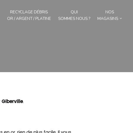
RECYCLAGE DÉBRIS
QUI
NOS
OR / ARGENT / PLATINE
SOMMES NOUS ?
MAGASINS
r
Giberville
.
en or, rien de plus facile.
Il vous