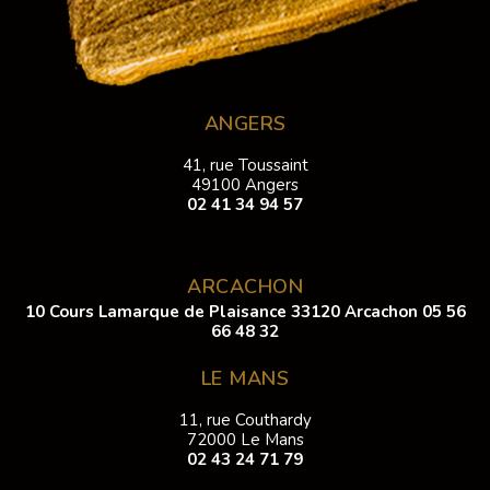
ANGERS
41, rue Toussaint
49100 Angers
02 41 34 94 57
ARCACHON
10 Cours Lamarque de Plaisance 33120 Arcachon
05 56
66 48 32
LE MANS
11, rue Couthardy
72000 Le Mans
02 43 24 71 79