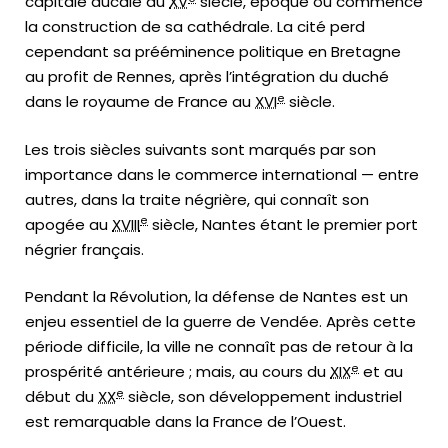
capitale ducale au
XV
siècle, époque où commence
la construction de sa cathédrale. La cité perd
cependant sa prééminence politique en Bretagne
au profit de Rennes, après l’intégration du duché
e
dans le royaume de France au
XVI
siècle.
Les trois siècles suivants sont marqués par son
importance dans le commerce international — entre
autres, dans la traite négrière, qui connaît son
e
apogée au
XVIII
siècle, Nantes étant le premier port
négrier français.
Pendant la Révolution, la défense de Nantes est un
enjeu essentiel de la guerre de Vendée. Après cette
période difficile, la ville ne connaît pas de retour à la
e
prospérité antérieure ; mais, au cours du
XIX
et au
e
début du
XX
siècle, son développement industriel
est remarquable dans la France de l’Ouest.