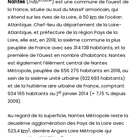
Écouter
Nantes
(
/
n
ɑ̃
t
/
) est une commune de l’ouest de
la France, située au sud du Massif armoricain, qui
s’étend sur les rives de la Loire, à 50
km
de l’océan
Atlantique. Chef-lieu du département de la Loire-
Atlantique, et préfecture de la région Pays de la
Loire, elle est, en 2018, la sixième commune la plus
peuplée de France avec ses 314 138 habitants, et la
première de l’Ouest en nombre d’habitants. Nantes
est également l’élément central de Nantes
Métropole, peuplée de 656 275 habitants en 2018, au
sein de la sixième unité urbaine (622 693 habitants)
et de la huitième aire urbaine de France, comptant
er
934 165 habitants au
1
janvier 2014
(+ 7,15 % depuis
2009).
Au regard de la superficie, Nantes Métropole reste la
deuxième agglomération des Pays de la Loire avec
2
523,4
km
, derrière Angers Loire Métropole qui