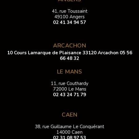
41, rue Toussaint
49100 Angers
02 41 34 94 57
ARCACHON
10 Cours Lamarque de Plaisance 33120 Arcachon
05 56
66 48 32
LE MANS
11, rue Couthardy
72000 Le Mans
02 43 24 71 79
CAEN
38, rue Guillaume Le Conquérant
14000 Caen
02 31 08 97 53