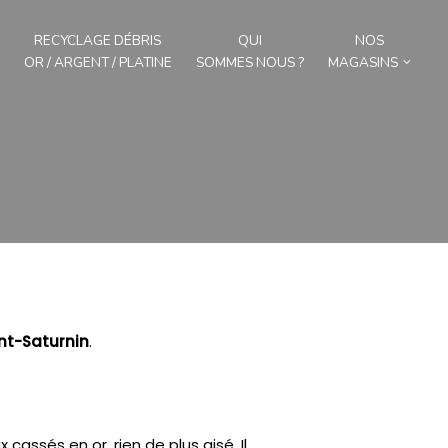
RECYCLAGE DÉBRIS
QUI
NOS
OR / ARGENT / PLATINE
SOMMES NOUS ?
MAGASINS
nt-Saturnin
.
 cassés en or, rien de plus aisé.
Il