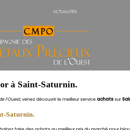
ACTUALITÉS
 or à Saint-Saturnin.
e l’Ouest
, venez découvrir le meilleur service
achats
sur
Sai
nt-Saturnin.
itez faire des achats au meilleur prix du marché pour bijoux