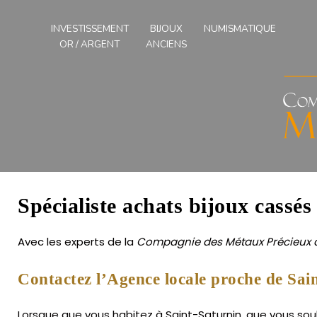
Compagnies
des
INVESTISSEMENT
BIJOUX
NUMISMATIQUE
Métaux
OR / ARGENT
ANCIENS
Précieux
de
l'Ouest
Spécialiste achats bijoux cassés
Avec les experts de la
Compagnie des Métaux Précieux d
Contactez l’Agence locale proche de Sai
Lorsque que vous habitez à Saint-Saturnin, que vous souha