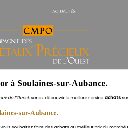
ACTUALITÉS
s or à Soulaines-sur-Aubance.
ux de l’Ouest
, venez découvrir le meilleur service
achats
su
laines-sur-Aubance.
ous souhaitez faire des achats au meilleur prix du marché po