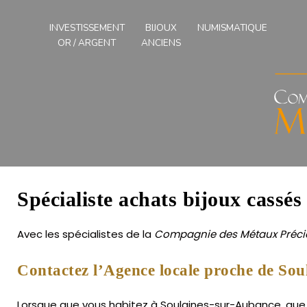
Compagnies
des
INVESTISSEMENT
BIJOUX
NUMISMATIQUE
Métaux
OR / ARGENT
ANCIENS
Précieux
de
l'Ouest
Spécialiste achats bijoux cassé
Avec les spécialistes de la
Compagnie des Métaux Précie
Contactez l’Agence locale proche de Sou
Lorsque que vous habitez à Soulaines-sur-Aubance, que v