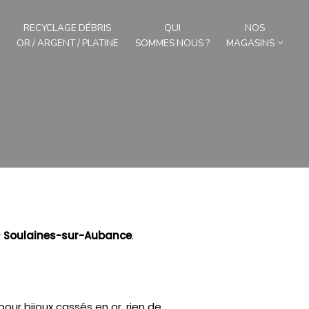
RECYCLAGE DÉBRIS
QUI
NOS
OR / ARGENT / PLATINE
SOMMES NOUS ?
MAGASINS
r
Soulaines-sur-Aubance
.
ur bijoux cassés en or, rien de