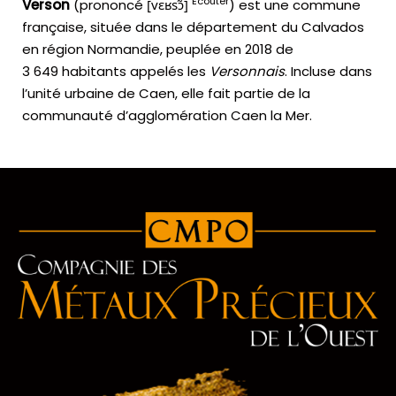
Écouter
Verson
(prononcé
[
v
ɛ
ʁ
s
ɔ̃
]
) est une commune
française, située dans le département du Calvados
en région Normandie, peuplée en 2018 de
3 649 habitants appelés les
Versonnais
. Incluse dans
l’unité urbaine de Caen, elle fait partie de la
communauté d’agglomération Caen la Mer.