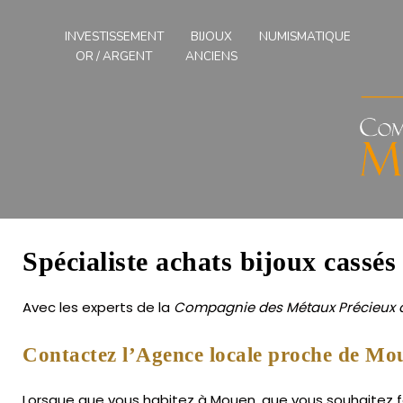
Compagnies
des
INVESTISSEMENT
BIJOUX
NUMISMATIQUE
Métaux
OR / ARGENT
ANCIENS
Précieux
de
l'Ouest
Spécialiste achats bijoux cassé
Avec les experts de la
Compagnie des Métaux Précieux d
Contactez l’Agence locale proche de Mo
Lorsque que vous habitez à Mouen, que vous souhaitez fai