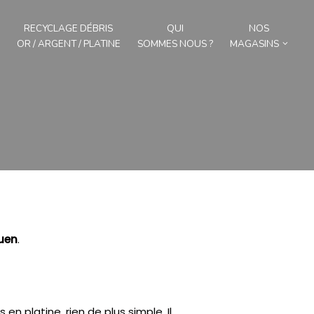
RECYCLAGE DÉBRIS
QUI
NOS
OR / ARGENT / PLATINE
SOMMES NOUS ?
MAGASINS
uen
.
en platine, rien de plus simple.
Il