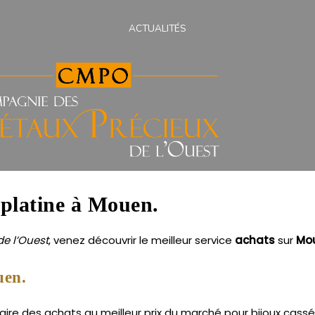
ACTUALITÉS
s platine à Mouen.
e l’Ouest
, venez découvrir le meilleur service
achats
sur
Mo
uen.
re des achats au meilleur prix du marché pour bijoux cassés 