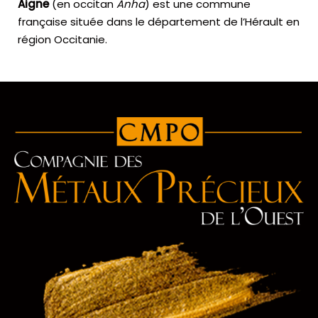
Aigne
(en occitan
Anha
) est une commune
française située dans le département de l’Hérault en
région Occitanie.