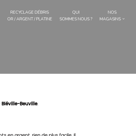
RECYCLAGE DÉBRIS
QUI
NOS
OR / ARGENT / PLATINE
SOMMES NOUS ?
MAGASINS
r
Biéville-Beuville
.
ts en argent, rien de plus facile.
Il