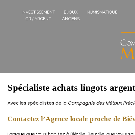
Compagnies
des
INVESTISSEMENT
BIJOUX
NUMISMATIQUE
Métaux
OR / ARGENT
ANCIENS
Précieux
de
l'Ouest
Spécialiste achats lingots argent
Avec les spécialistes de la
Compagnie des Métaux Précie
Contactez l’Agence locale proche de Biévi
Lorsque que vous habitez à Biéville-Beuville, que vous sou