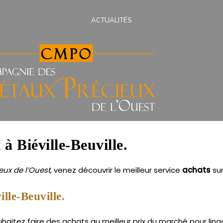
ACTUALITÉS
 à Biéville-Beuville.
ux de l’Ouest
, venez découvrir le meilleur service
achats
su
lle-Beuville.
haitez faire des achats au meilleur prix du marché pour lingo