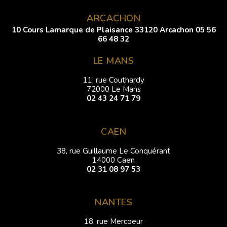
ARCACHON
10 Cours Lamarque de Plaisance 33120 Arcachon
05 56
66 48 32
LE MANS
11, rue Couthardy
72000 Le Mans
02 43 24 71 79
CAEN
38, rue Guillaume Le Conquérant
14000 Caen
02 31 08 97 53
NANTES
18, rue Mercoeur