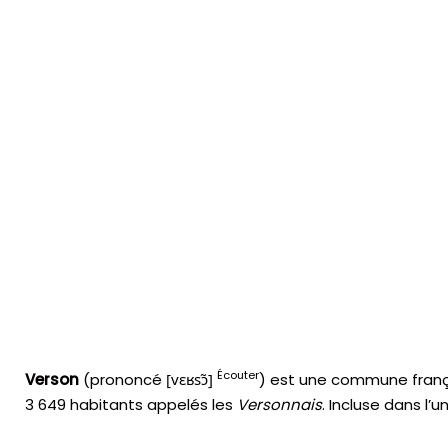
Écouter
Verson
(prononcé
[
v
ɛ
ʁ
s
ɔ̃
]
) est une commune franç
3 649 habitants appelés les
Versonnais
. Incluse dans l