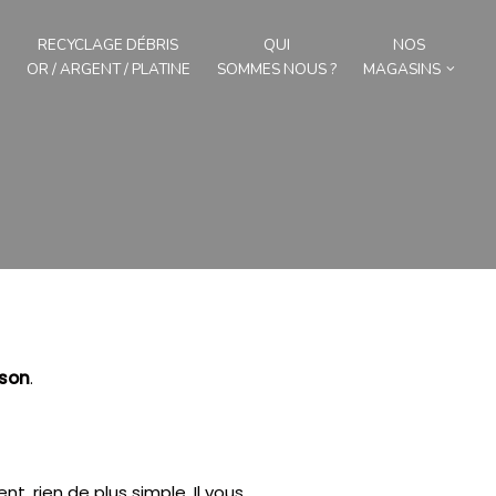
RECYCLAGE DÉBRIS
QUI
NOS
OR / ARGENT / PLATINE
SOMMES NOUS ?
MAGASINS
son
.
nt, rien de plus simple.
Il vous