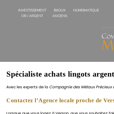
Compagnies
des
INVESTISSEMENT
BIJOUX
NUMISMATIQUE
Métaux
OR / ARGENT
ANCIENS
Précieux
de
l'Ouest
Spécialiste achats lingots argen
Avec les experts de la
Compagnie des Métaux Précieux d
Contactez l’Agence locale proche de Ver
Lorsque que vous logez à Verson, que vous souhaitez fair