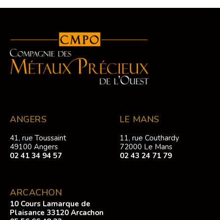
ANGERS
LE MANS
41, rue Toussaint
11, rue Couthardy
49100 Angers
72000 Le Mans
02 41 34 94 57
02 43 24 71 79
ARCACHON
10 Cours Lamarque de
Plaisance 33120 Arcachon