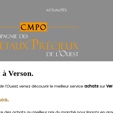
ACTUALITÉS
t à Verson.
e l’Ouest
, venez découvrir le meilleur service
achats
sur
Ver
son.
e des achats au meilleur prix du marché pour lingots en arge