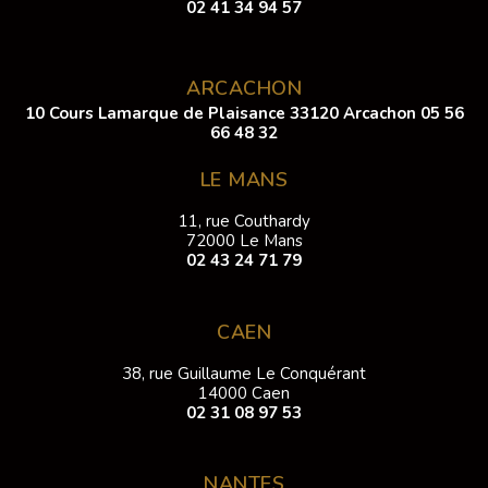
02 41 34 94 57
ARCACHON
10 Cours Lamarque de Plaisance 33120 Arcachon
05 56
66 48 32
LE MANS
11, rue Couthardy
72000 Le Mans
02 43 24 71 79
CAEN
38, rue Guillaume Le Conquérant
14000 Caen
02 31 08 97 53
NANTES