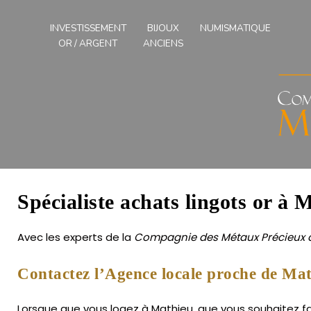
Compagnies
des
INVESTISSEMENT
BIJOUX
NUMISMATIQUE
Métaux
OR / ARGENT
ANCIENS
Précieux
de
l'Ouest
Spécialiste achats lingots or à 
Avec les experts de la
Compagnie des Métaux Précieux d
Contactez l’Agence locale proche de Mat
Lorsque que vous logez à Mathieu, que vous souhaitez fair