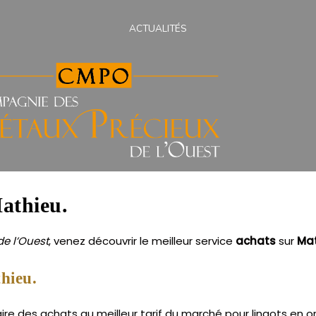
ACTUALITÉS
Mathieu.
e l’Ouest
, venez découvrir le meilleur service
achats
sur
Ma
hieu.
e des achats au meilleur tarif du marché pour lingots en or, 