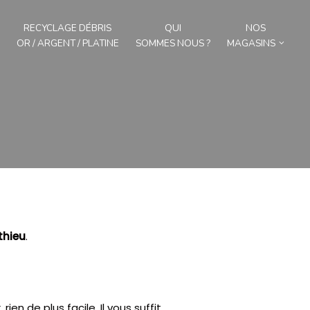
RECYCLAGE DÉBRIS
QUI
NOS
OR / ARGENT / PLATINE
SOMMES NOUS ?
MAGASINS
thieu
.
rien de plus facile.
Il vous suffit