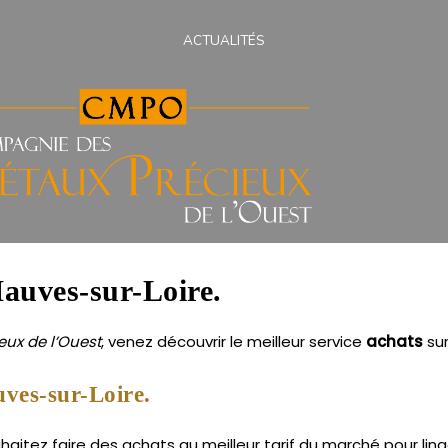
ACTUALITÉS
Mauves-sur-Loire.
ux de l’Ouest
, venez découvrir le meilleur service
achats
su
ves-sur-Loire.
itez faire des achats au meilleur tarif du marché pour lingo