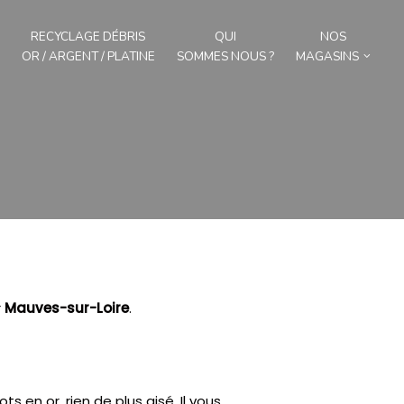
RECYCLAGE DÉBRIS
QUI
NOS
OR / ARGENT / PLATINE
SOMMES NOUS ?
MAGASINS
r
Mauves-sur-Loire
.
ts en or, rien de plus aisé.
Il vous