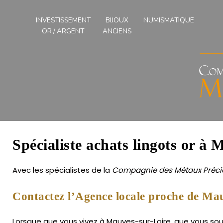
Compagnies
des
INVESTISSEMENT
BIJOUX
NUMISMATIQUE
Métaux
OR / ARGENT
ANCIENS
Précieux
de
l'Ouest
Spécialiste achats lingots or à 
Avec les spécialistes de la
Compagnie des Métaux Précie
Contactez l’Agence locale proche de Mau
Lorsque que vous vivez à Mauves-sur-Loire, que vous souha