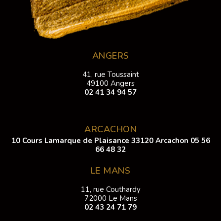
ANGERS
41, rue Toussaint
49100 Angers
02 41 34 94 57
ARCACHON
10 Cours Lamarque de Plaisance 33120 Arcachon
05 56
66 48 32
LE MANS
11, rue Couthardy
72000 Le Mans
02 43 24 71 79