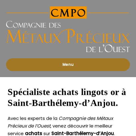
Compagnies
des
Métaux
Précieux
de
l'Ouest
Menu
Spécialiste achats lingots or à
Saint-Barthélemy-d’Anjou.
Avec les experts de la
Compagnie des Métaux
Précieux de l’Ouest
, venez découvrir le meilleur
service
achats
sur
Saint-Barthélemy-d’Anjou
.