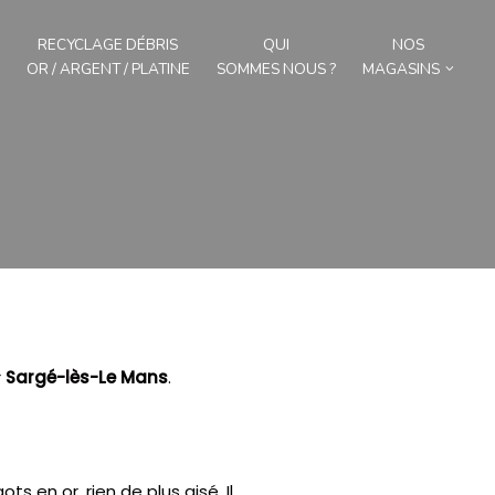
RECYCLAGE DÉBRIS
QUI
NOS
OR / ARGENT / PLATINE
SOMMES NOUS ?
MAGASINS
r
Sargé-lès-Le Mans
.
ts en or, rien de plus aisé.
Il