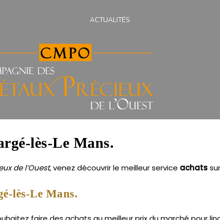
ACTUALITÉS
Sargé-lès-Le Mans.
ux de l’Ouest
, venez découvrir le meilleur service
achats
su
gé-lès-Le Mans.
aitez faire des achats au meilleur prix du marché pour lingo