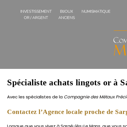
Compagnies
des
INVESTISSEMENT
BIJOUX
NUMISMATIQUE
Métaux
OR / ARGENT
ANCIENS
Précieux
de
l'Ouest
Spécialiste achats lingots or à 
Avec les spécialistes de la
Compagnie des Métaux Précie
Contactez l’Agence locale proche de Sar
Lorsque que vous vivez à Sargé-lès-Le Mans, que vous souh