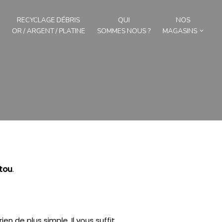
RECYCLAGE DÉBRIS
QUI
NOS
OR / ARGENT / PLATINE
SOMMES NOUS ?
MAGASINS
tou
.
rien de plus simple.
Il vous suffit