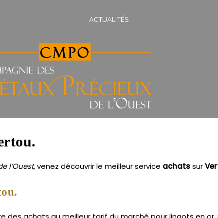
ACTUALITÉS
ertou.
e l’Ouest
, venez découvrir le meilleur service
achats
sur
Ver
tou.
 des achats au meilleur tarif du marché pour lingots en or, 