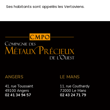
Ses habitants sont appelés les Vertaviens.
ANGERS
LE MANS
41, rue Toussaint
11, rue Couthardy
49100 Angers
72000 Le Mans
02 41 34 94 57
02 43 24 71 79