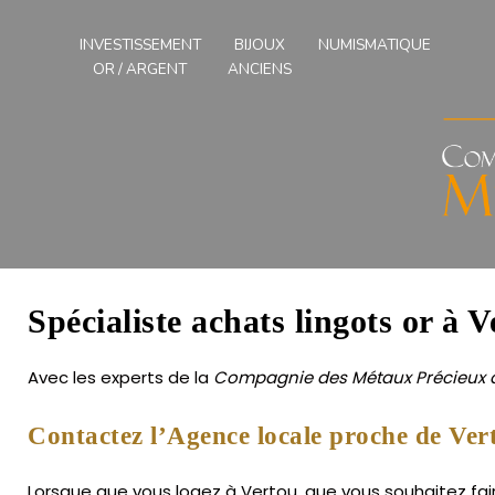
Compagnies
des
INVESTISSEMENT
BIJOUX
NUMISMATIQUE
Métaux
OR / ARGENT
ANCIENS
Précieux
de
l'Ouest
Spécialiste achats lingots or à V
Avec les experts de la
Compagnie des Métaux Précieux d
Contactez l’Agence locale proche de Ver
Lorsque que vous logez à Vertou, que vous souhaitez faire