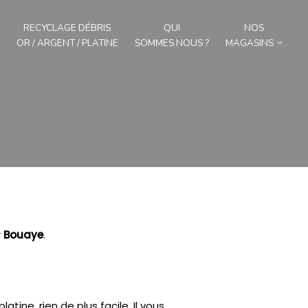
RECYCLAGE DÉBRIS
QUI
NOS
OR / ARGENT / PLATINE
SOMMES NOUS ?
MAGASINS
r
Bouaye
.
atine, rien de plus facile.
Il vous