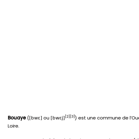
[
2
]
[
3
]
Bouaye
(
ou
) est une commune de l’Oues
[bwɛ]
[bwɛj]
Loire.