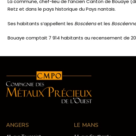
La commune, chef-lieu de l’ancien Canton de Bouaye (diss
Retz et dans le pays historique du Pays nantais.
Ses habitants s’appellent les
Boscéens
et les
Boscéenn
Bouaye comptait 7 914 habitants au recensement de 2
ANGERS
LE MANS