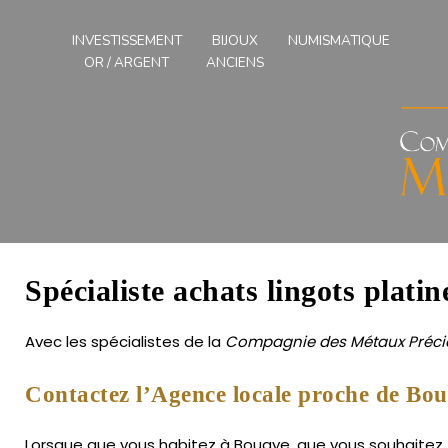
Compagnies
des
INVESTISSEMENT
BIJOUX
NUMISMATIQUE
Métaux
OR / ARGENT
ANCIENS
Précieux
de
l'Ouest
Spécialiste achats lingots plati
Avec les spécialistes de la
Compagnie des Métaux Précie
Contactez l’Agence locale proche de Bou
Lorsque que vous habitez à Bouaye, que vous souhaitez fai