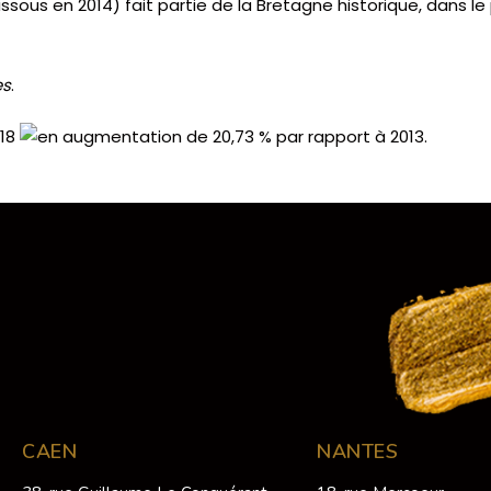
ous en 2014) fait partie de la Bretagne historique, dans le
es
.
018
.
CAEN
NANTES