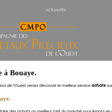
ACTUALITÉS
ne à Bouaye.
ux de l’Ouest
, venez découvrir le meilleur service
achats
su
aye.
re des achats au meilleur tarif du marché pour lingots en pl