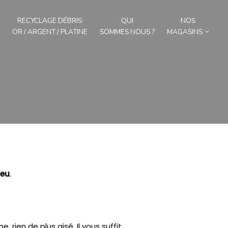
RECYCLAGE DÉBRIS
QUI
NOS
OR / ARGENT / PLATINE
SOMMES NOUS ?
MAGASINS
neu
.
e, rien de plus aisé.
Il vous suffit