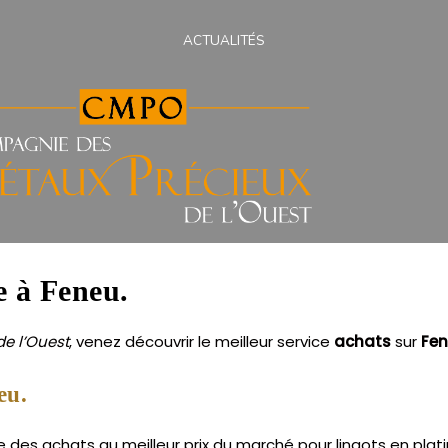
ACTUALITÉS
ne à Feneu.
e l’Ouest
, venez découvrir le meilleur service
achats
sur
Fe
eu.
des achats au meilleur prix du marché pour lingots en platin