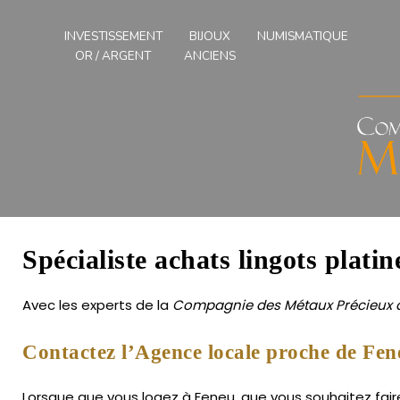
Compagnies
des
INVESTISSEMENT
BIJOUX
NUMISMATIQUE
Métaux
OR / ARGENT
ANCIENS
Précieux
de
l'Ouest
Spécialiste achats lingots plati
Avec les experts de la
Compagnie des Métaux Précieux d
Contactez l’Agence locale proche de Fen
Lorsque que vous logez à Feneu, que vous souhaitez faire 