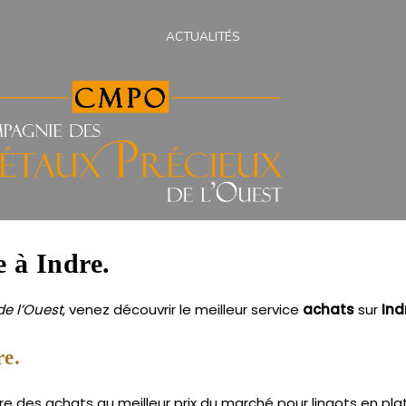
ACTUALITÉS
e à Indre.
e l’Ouest
, venez découvrir le meilleur service
achats
sur
Ind
re.
e des achats au meilleur prix du marché pour lingots en plati