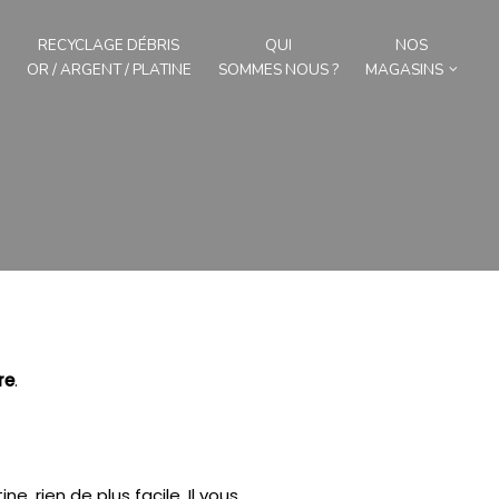
RECYCLAGE DÉBRIS
QUI
NOS
OR / ARGENT / PLATINE
SOMMES NOUS ?
MAGASINS
re
.
ne, rien de plus facile.
Il vous