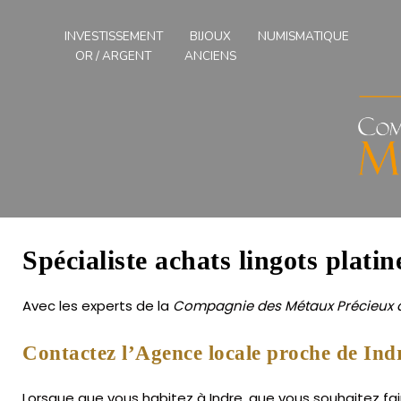
Compagnies
des
INVESTISSEMENT
BIJOUX
NUMISMATIQUE
Métaux
OR / ARGENT
ANCIENS
Précieux
de
l'Ouest
Spécialiste achats lingots platin
Avec les experts de la
Compagnie des Métaux Précieux d
Contactez l’Agence locale proche de Ind
Lorsque que vous habitez à Indre, que vous souhaitez fair