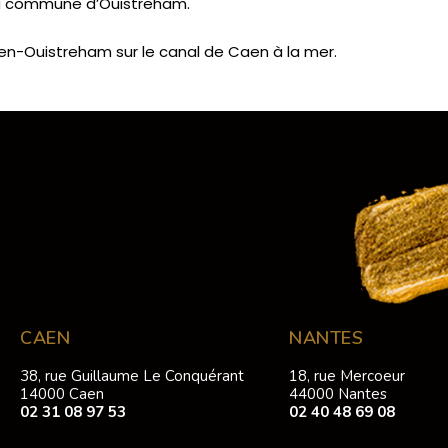
a commune d’Ouistreham.
en-Ouistreham sur le canal de Caen à la mer.
CAEN
NANTES
38, rue Guillaume Le Conquérant
18, rue Mercoeur
14000 Caen
44000 Nantes
02 31 08 97 53
02 40 48 69 08