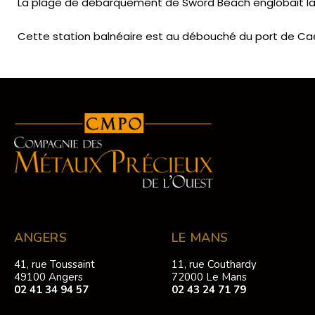
La plage de débarquement de
Sword Beach
englobait l
Cette station balnéaire est au débouché du port de Ca
ANGERS
LE MANS
41, rue Toussaint
11, rue Couthardy
49100 Angers
72000 Le Mans
02 41 34 94 57
02 43 24 71 79