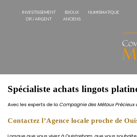
Compagnies
des
INVESTISSEMENT
BIJOUX
NUMISMATIQUE
Métaux
OR / ARGENT
ANCIENS
Précieux
de
l'Ouest
Spécialiste achats lingots plati
Avec les experts de la
Compagnie des Métaux Précieux d
Contactez l’Agence locale proche de Ou
Lorsque que vous vivez à Ouistreham, que vous souhaitez f