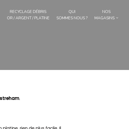
RECYCLAGE DÉBRIS
QUI
NOS
OR / ARGENT / PLATINE
SOMMES NOUS ?
MAGASINS
istreham
.
latine, rien de plus facile.
Il