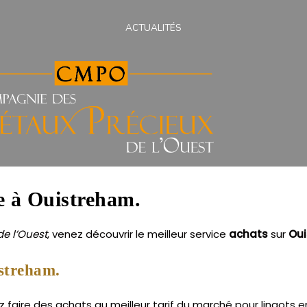
ACTUALITÉS
ne à Ouistreham.
e l’Ouest
, venez découvrir le meilleur service
achats
sur
Ou
istreham.
aire des achats au meilleur tarif du marché pour lingots en p