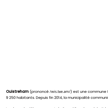
Ouistreham
(prononcé
/
w
i
s
.
t
ʁ
e
.
a
m
/
) est une commune f
9 250 habitants. Depuis fin 2014, la municipalité commu