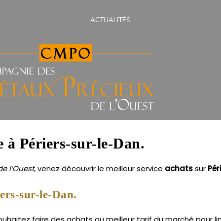
ACTUALITÉS
e à Périers-sur-le-Dan.
e l’Ouest
, venez découvrir le meilleur service
achats
sur
Pér
ers-sur-le-Dan.
haitez faire des achats au meilleur tarif du marché pour lin