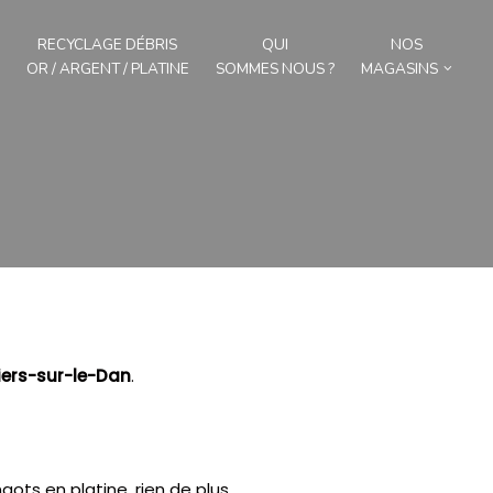
RECYCLAGE DÉBRIS
QUI
NOS
OR / ARGENT / PLATINE
SOMMES NOUS ?
MAGASINS
iers-sur-le-Dan
.
gots en platine, rien de plus