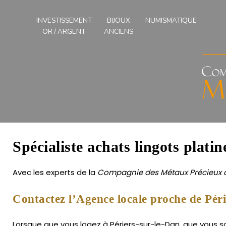
Compagnies
des
INVESTISSEMENT
BIJOUX
NUMISMATIQUE
Métaux
OR / ARGENT
ANCIENS
Précieux
de
l'Ouest
Spécialiste achats lingots platin
Avec les experts de la
Compagnie des Métaux Précieux d
Contactez l’Agence locale proche de Péri
Lorsque que vous logez à Périers-sur-le-Dan, que vous sou