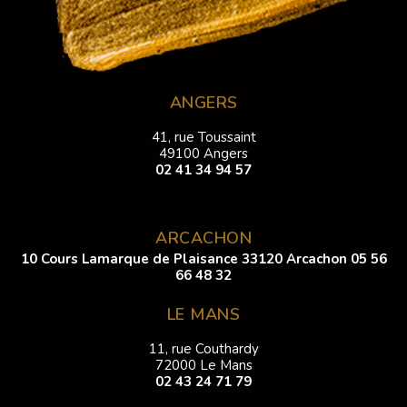
ANGERS
41, rue Toussaint
49100 Angers
02 41 34 94 57
ARCACHON
10 Cours Lamarque de Plaisance 33120 Arcachon
05 56
66 48 32
LE MANS
11, rue Couthardy
72000 Le Mans
02 43 24 71 79