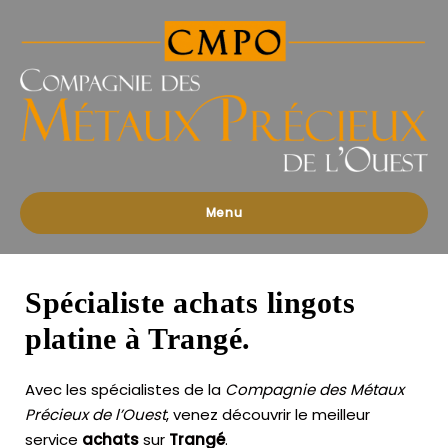
Compagnies
des
Métaux
Précieux
de
l'Ouest
Menu
Spécialiste achats lingots
platine à Trangé.
Avec les spécialistes de la
Compagnie des Métaux
Précieux de l’Ouest
, venez découvrir le meilleur
service
achats
sur
Trangé
.