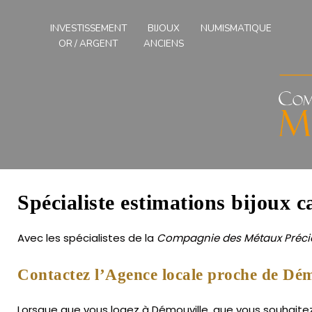
Compagnies
des
INVESTISSEMENT
BIJOUX
NUMISMATIQUE
Métaux
OR / ARGENT
ANCIENS
Précieux
de
l'Ouest
Spécialiste estimations bijoux c
Avec les spécialistes de la
Compagnie des Métaux Précie
Contactez l’Agence locale proche de Dém
Lorsque que vous logez à Démouville, que vous souhaitez 