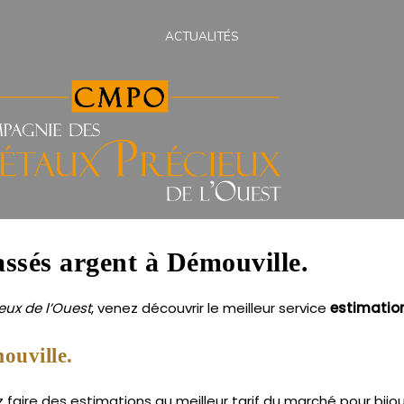
ACTUALITÉS
assés argent à Démouville.
ux de l’Ouest
, venez découvrir le meilleur service
estimatio
ouville.
faire des estimations au meilleur tarif du marché pour bijou