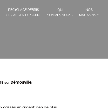
RECYCLAGE DÉBRIS
QUI
NOS
OR / ARGENT / PLATINE
SOMMES NOUS ?
MAGASINS
ns
sur
Démouville
.
x cassés en argent, rien de plus