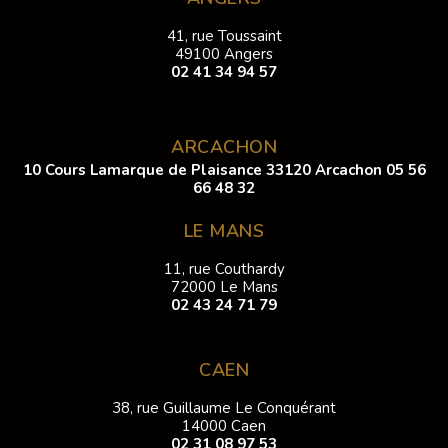
41, rue Toussaint
49100 Angers
02 41 34 94 57
ARCACHON
10 Cours Lamarque de Plaisance 33120 Arcachon
05 56
66 48 32
LE MANS
11, rue Couthardy
72000 Le Mans
02 43 24 71 79
CAEN
38, rue Guillaume Le Conquérant
14000 Caen
02 31 08 97 53