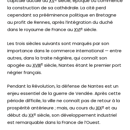
capitale ducale au
XV
siècle, époque où commence
la construction de sa cathédrale. La cité perd
cependant sa prééminence politique en Bretagne
au profit de Rennes, après l’intégration du duché
e
dans le royaume de France au
XVI
siècle.
Les trois siècles suivants sont marqués par son
importance dans le commerce international — entre
autres, dans la traite négrière, qui connaît son
e
apogée au
XVIII
siècle, Nantes étant le premier port
négrier français.
Pendant la Révolution, la défense de Nantes est un
enjeu essentiel de la guerre de Vendée. Après cette
période difficile, la ville ne connaît pas de retour à la
e
prospérité antérieure ; mais, au cours du
XIX
et au
e
début du
XX
siècle, son développement industriel
est remarquable dans la France de l’Ouest.