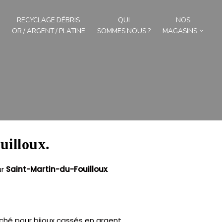
RECYCLAGE DÉBRIS
QUI
NOS
OR / ARGENT / PLATINE
SOMMES NOUS ?
MAGASINS
uilloux.
ur
Saint-Martin-du-Fouilloux
.
rché pour bijoux cassés en argent,