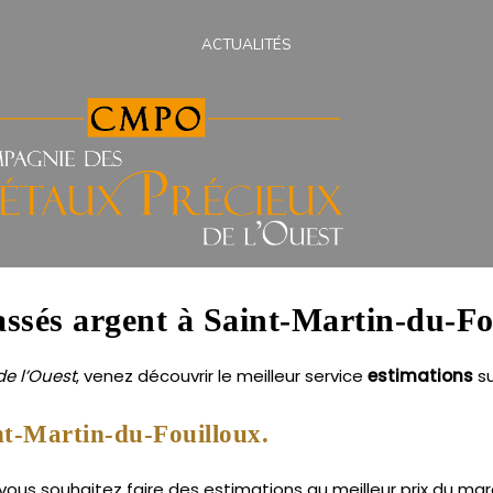
ACTUALITÉS
cassés argent à Saint-Martin-du-Fo
e l’Ouest
, venez découvrir le meilleur service
estimations
s
nt-Martin-du-Fouilloux.
vous souhaitez faire des estimations au meilleur prix du ma