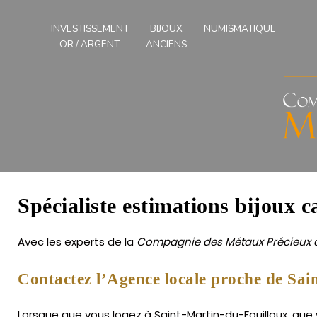
Compagnies
des
INVESTISSEMENT
BIJOUX
NUMISMATIQUE
Métaux
OR / ARGENT
ANCIENS
Précieux
de
l'Ouest
Spécialiste estimations bijoux 
Avec les experts de la
Compagnie des Métaux Précieux d
Contactez l’Agence locale proche de Sai
Lorsque que vous logez à Saint-Martin-du-Fouilloux, que 