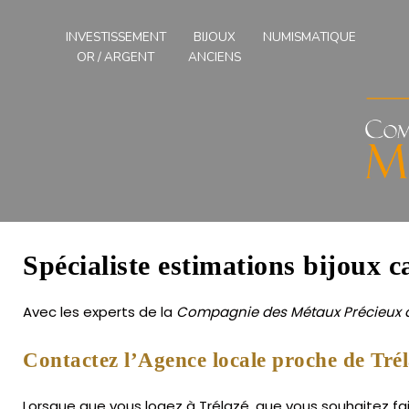
Compagnies
des
INVESTISSEMENT
BIJOUX
NUMISMATIQUE
Métaux
OR / ARGENT
ANCIENS
Précieux
de
l'Ouest
Spécialiste estimations bijoux c
Avec les experts de la
Compagnie des Métaux Précieux d
Contactez l’Agence locale proche de Trél
Lorsque que vous logez à Trélazé, que vous souhaitez fai