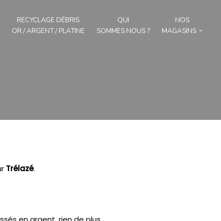
RECYCLAGE DÉBRIS
QUI
NOS
OR / ARGENT / PLATINE
SOMMES NOUS ?
MAGASINS
ur
Trélazé
.
ssés en argent, rien de plus