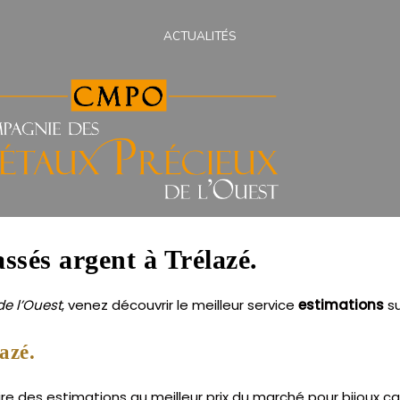
ACTUALITÉS
assés argent à Trélazé.
e l’Ouest
, venez découvrir le meilleur service
estimations
s
azé.
re des estimations au meilleur prix du marché pour bijoux ca