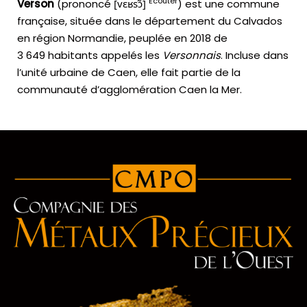
Écouter
Verson
(prononcé
[
v
ɛ
ʁ
s
ɔ̃
]
) est une commune
française, située dans le département du Calvados
en région Normandie, peuplée en 2018 de
3 649 habitants appelés les
Versonnais
. Incluse dans
l’unité urbaine de Caen, elle fait partie de la
communauté d’agglomération Caen la Mer.