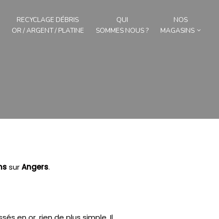
RECYCLAGE DÉBRIS
QUI
NOS
OR / ARGENT / PLATINE
SOMMES NOUS ?
MAGASINS
ns
sur
Angers
.
sés en or, rien de plus simple.
Il