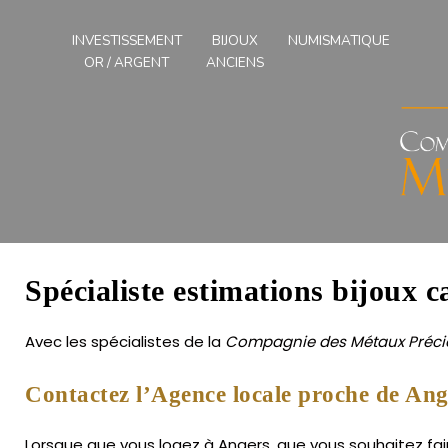
Compagnies
des
INVESTISSEMENT
BIJOUX
NUMISMATIQUE
Métaux
OR / ARGENT
ANCIENS
Précieux
de
l'Ouest
Spécialiste estimations bijoux c
Avec les spécialistes de la
Compagnie des Métaux Précie
Contactez l’Agence locale proche de Ang
Lorsque que vous logez à Angers, que vous souhaitez fair