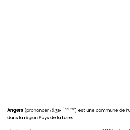
Écouter
Angers
(prononcer
/
ɑ̃
.
ʒ
e
/
) est une commune de l’O
dans la région Pays de la Loire.