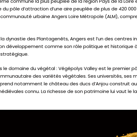
xième commune la plus peuplée de la région Pays de la Loire 
e du pôle d’attraction d’une aire peuplée de plus de 420 000
la communauté urbaine Angers Loire Métropole (ALM), comp
 la dynastie des Plantagenêts, Angers est l’un des centres in
it son développement comme son rôle politique et historique à
 stratégique.
ns le domaine du végétal : Végépolys Valley est le premier pô
communautaire des variétés végétales. Ses universités, ses m
mprend notamment le château des ducs d’Anjou construit a
iévales connu. La richesse de son patrimoine lui vaut le label