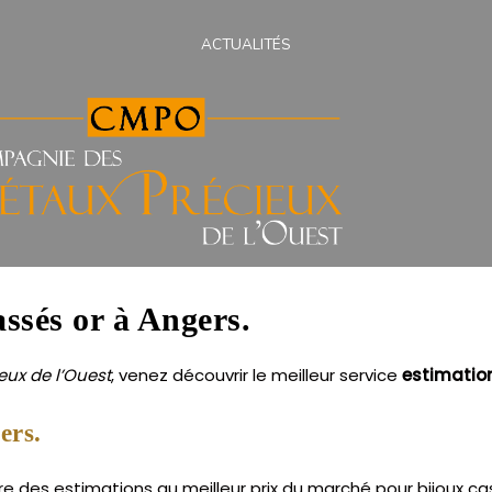
ACTUALITÉS
assés or à Angers.
ux de l’Ouest
, venez découvrir le meilleur service
estimatio
ers.
e des estimations au meilleur prix du marché pour bijoux cas