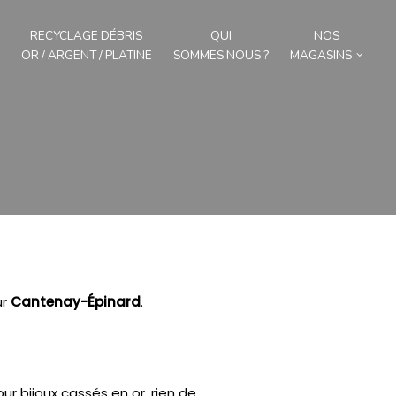
RECYCLAGE DÉBRIS
QUI
NOS
OR / ARGENT / PLATINE
SOMMES NOUS ?
MAGASINS
ur
Cantenay-Épinard
.
r bijoux cassés en or, rien de