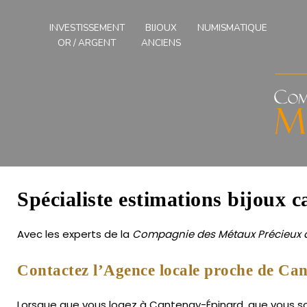
Compagnies
des
INVESTISSEMENT
BIJOUX
NUMISMATIQUE
Métaux
OR / ARGENT
ANCIENS
Précieux
de
l'Ouest
Spécialiste estimations bijoux 
Avec les experts de la
Compagnie des Métaux Précieux d
Contactez l’Agence locale proche de Ca
Lorsque que vous logez à Cantenay-Épinard, que vous souh