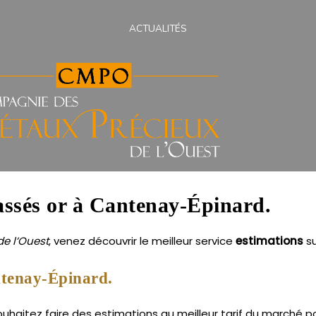
ACTUALITÉS
cassés or à Cantenay-Épinard.
e l’Ouest
, venez découvrir le meilleur service
estimations
s
ntenay-Épinard.
aitez faire des estimations au meilleur tarif du marché pou