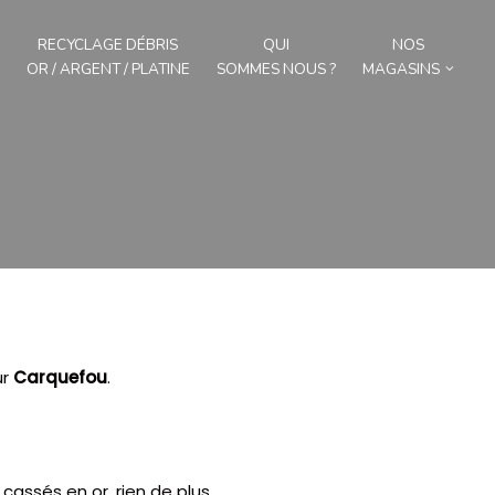
RECYCLAGE DÉBRIS
QUI
NOS
OR / ARGENT / PLATINE
SOMMES NOUS ?
MAGASINS
ur
Carquefou
.
cassés en or, rien de plus