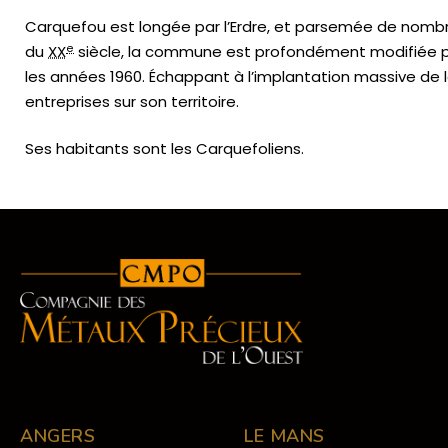
Carquefou est longée par l’Erdre, et parsemée de nombre
e
du
XX
siècle, la commune est profondément modifiée par
les années 1960. Échappant à l’implantation massive de
entreprises sur son territoire.
Ses habitants sont les Carquefoliens.
ANGERS
LE MANS