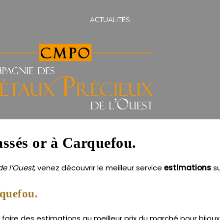
ACTUALITÉS
assés or à Carquefou.
e l’Ouest
, venez découvrir le meilleur service
estimations
s
rquefou.
aire des estimations au meilleur prix du marché pour bijoux 