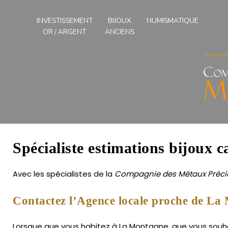
Compagnies
des
INVESTISSEMENT
BIJOUX
NUMISMATIQUE
Métaux
OR / ARGENT
ANCIENS
Précieux
de
l'Ouest
Spécialiste estimations bijoux 
Avec les spécialistes de la
Compagnie des Métaux Précie
Contactez l’Agence locale proche de La
Lorsque que vous habitez à La Montagne, que vous souhait