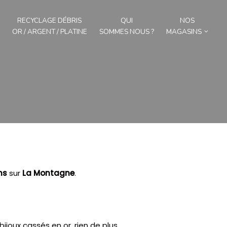
RECYCLAGE DÉBRIS
QUI
NOS
OR / ARGENT / PLATINE
SOMMES NOUS ?
MAGASINS
ns
sur
La Montagne
.
joux cassés en or, rien de plus