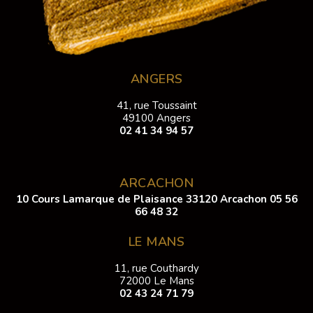
ANGERS
41, rue Toussaint
49100 Angers
02 41 34 94 57
ARCACHON
10 Cours Lamarque de Plaisance 33120 Arcachon
05 56
66 48 32
LE MANS
11, rue Couthardy
72000 Le Mans
02 43 24 71 79