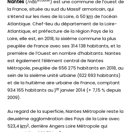
Écouter
Nantes
(
/
n
ɑ̃
t
/
) est une commune de l’ouest de
la France, située au sud du Massif armoricain, qui
s’étend sur les rives de la Loire, à 50
km
de l’océan
Atlantique. Chef-lieu du département de la Loire-
Atlantique, et préfecture de la région Pays de la
Loire, elle est, en 2018, la sixième commune la plus
peuplée de France avec ses 314 138 habitants, et la
première de l’Ouest en nombre d’habitants. Nantes
est également l’élément central de Nantes
Métropole, peuplée de 656 275 habitants en 2018, au
sein de la sixième unité urbaine (622 693 habitants)
et de la huitième aire urbaine de France, comptant
er
934 165 habitants au
1
janvier 2014
(+ 7,15 % depuis
2009).
Au regard de la superficie, Nantes Métropole reste la
deuxième agglomération des Pays de la Loire avec
2
523,4
km
, derrière Angers Loire Métropole qui