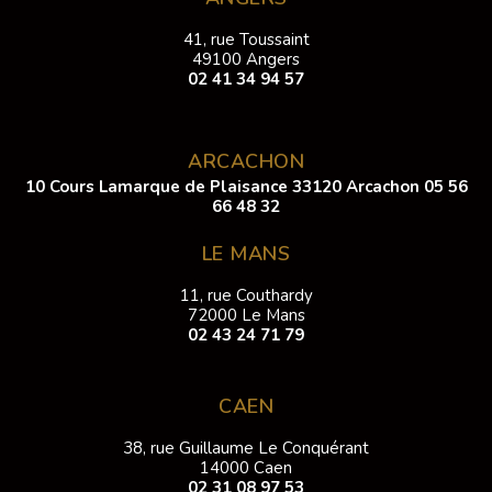
41, rue Toussaint
49100 Angers
02 41 34 94 57
ARCACHON
10 Cours Lamarque de Plaisance 33120 Arcachon
05 56
66 48 32
LE MANS
11, rue Couthardy
72000 Le Mans
02 43 24 71 79
CAEN
38, rue Guillaume Le Conquérant
14000 Caen
02 31 08 97 53