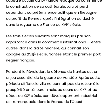
capitale ducale au
XV
siècle, époque où commence
la construction de sa cathédrale. La cité perd
cependant sa prééminence politique en Bretagne
au profit de Rennes, après l’intégration du duché
e
dans le royaume de France au
XVI
siècle.
Les trois siècles suivants sont marqués par son
importance dans le commerce international — entre
autres, dans la traite négrière, qui connaît son
e
apogée au
XVIII
siècle, Nantes étant le premier port
négrier français.
Pendant la Révolution, la défense de Nantes est un
enjeu essentiel de la guerre de Vendée. Après cette
période difficile, la ville ne connaît pas de retour à la
e
prospérité antérieure ; mais, au cours du
XIX
et au
e
début du
XX
siècle, son développement industriel
est remarquable dans la France de l’Ouest.