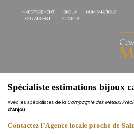
Compagnies
des
INVESTISSEMENT
BIJOUX
NUMISMATIQUE
Métaux
OR / ARGENT
ANCIENS
Précieux
de
l'Ouest
Spécialiste estimations bijoux 
Avec les spécialistes de la
Compagnie des Métaux Précie
d’Anjou
.
Contactez l’Agence locale proche de Sa