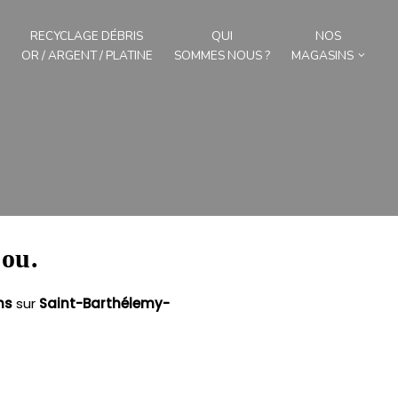
RECYCLAGE DÉBRIS
QUI
NOS
OR / ARGENT / PLATINE
SOMMES NOUS ?
MAGASINS
jou.
ns
sur
Saint-Barthélemy-