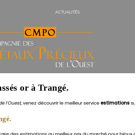
ACTUALITÉS
assés or à Trangé.
e l’Ouest
, venez découvrir le meilleur service
estimations
s
ngé.
ire des estimations au meilleur prix du marché pour bijoux c