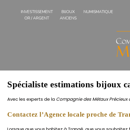
Compagnies
des
INVESTISSEMENT
BIJOUX
NUMISMATIQUE
Métaux
OR / ARGENT
ANCIENS
Précieux
de
l'Ouest
Spécialiste estimations bijoux c
Avec les experts de la
Compagnie des Métaux Précieux d
Contactez l’Agence locale proche de Tra
Lorsque que vous habitez à Trangé, que vous souhaitez fa