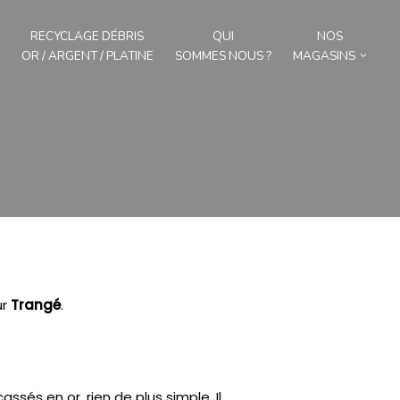
RECYCLAGE DÉBRIS
QUI
NOS
OR / ARGENT / PLATINE
SOMMES NOUS ?
MAGASINS
ur
Trangé
.
assés en or, rien de plus simple.
Il