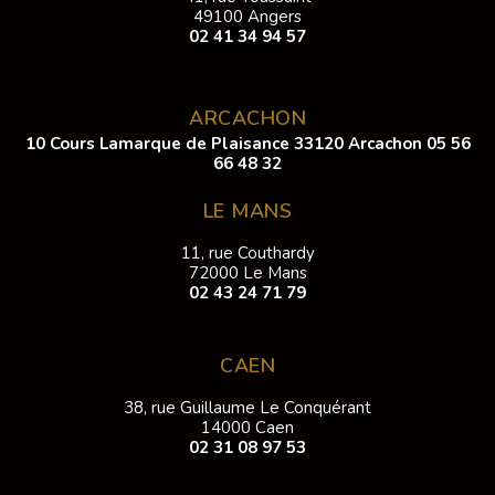
49100 Angers
02 41 34 94 57
ARCACHON
10 Cours Lamarque de Plaisance 33120 Arcachon
05 56
66 48 32
LE MANS
11, rue Couthardy
72000 Le Mans
02 43 24 71 79
CAEN
38, rue Guillaume Le Conquérant
14000 Caen
02 31 08 97 53