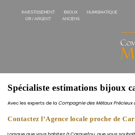
Compagnies
des
INVESTISSEMENT
BIJOUX
NUMISMATIQUE
Métaux
OR / ARGENT
ANCIENS
Précieux
de
l'Ouest
Spécialiste estimations bijoux c
Avec les experts de la
Compagnie des Métaux Précieux d
Contactez l’Agence locale proche de Ca
Lorsque que vous habitez à Carquefou, que vous souhaitez