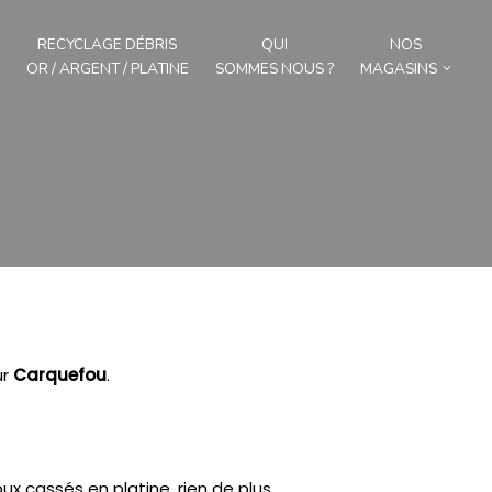
RECYCLAGE DÉBRIS
QUI
NOS
OR / ARGENT / PLATINE
SOMMES NOUS ?
MAGASINS
ur
Carquefou
.
x cassés en platine, rien de plus