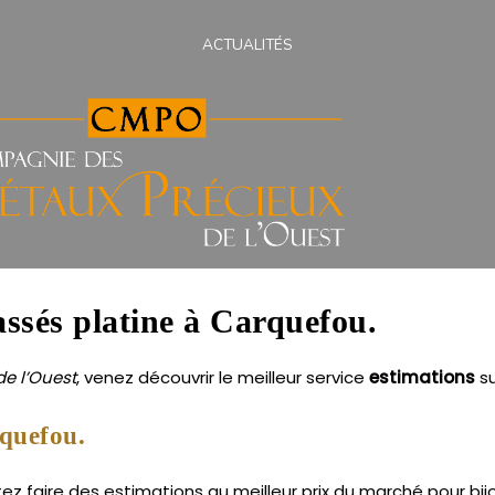
ACTUALITÉS
assés platine à Carquefou.
e l’Ouest
, venez découvrir le meilleur service
estimations
s
rquefou.
 faire des estimations au meilleur prix du marché pour bijou