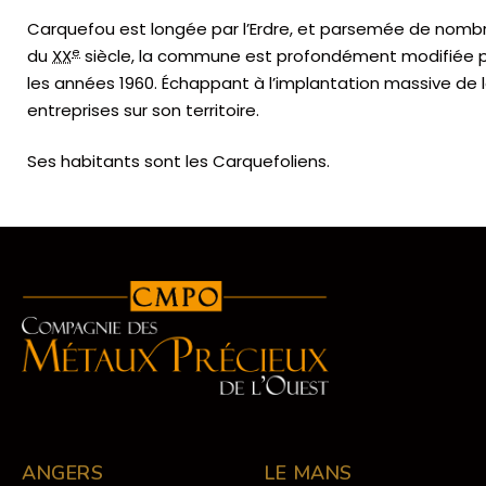
Carquefou est longée par l’Erdre, et parsemée de nombre
e
du
XX
siècle, la commune est profondément modifiée par
les années 1960. Échappant à l’implantation massive de
entreprises sur son territoire.
Ses habitants sont les Carquefoliens.
ANGERS
LE MANS