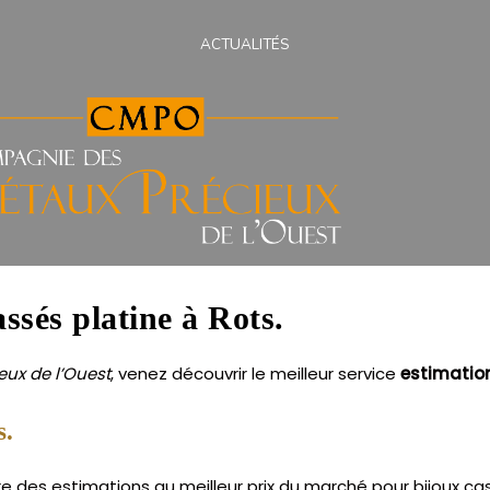
ACTUALITÉS
assés platine à Rots.
ux de l’Ouest
, venez découvrir le meilleur service
estimatio
s.
e des estimations au meilleur prix du marché pour bijoux cass