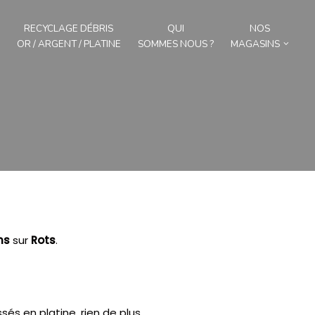
RECYCLAGE DÉBRIS
QUI
NOS
OR / ARGENT / PLATINE
SOMMES NOUS ?
MAGASINS
ns
sur
Rots
.
és en platine, rien de plus