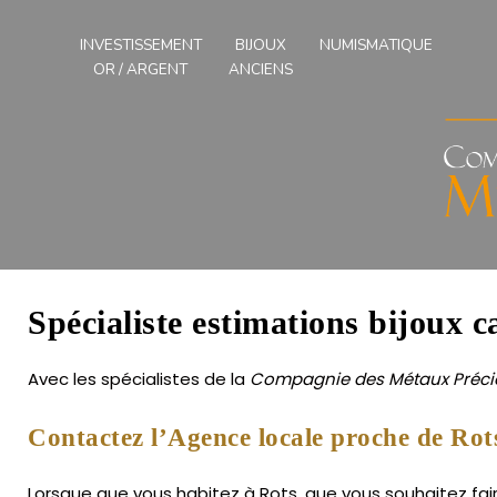
Compagnies
des
INVESTISSEMENT
BIJOUX
NUMISMATIQUE
Métaux
OR / ARGENT
ANCIENS
Précieux
de
l'Ouest
Spécialiste estimations bijoux c
Avec les spécialistes de la
Compagnie des Métaux Précie
Contactez l’Agence locale proche de Rot
Lorsque que vous habitez à Rots, que vous souhaitez fair