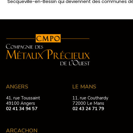
Secqueville-en-Bessin qui deviennent des communes d
ANGERS
LE MANS
41, rue Toussaint
11, rue Couthardy
49100 Angers
72000 Le Mans
02 41 34 94 57
02 43 24 71 79
ARCACHON