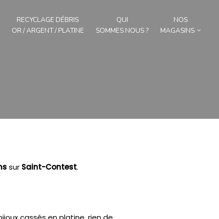
RECYCLAGE DÉBRIS
QUI
NOS
OR / ARGENT / PLATINE
SOMMES NOUS ?
MAGASINS
ns
sur
Saint-Contest
.
joux cassés en platine, rien de