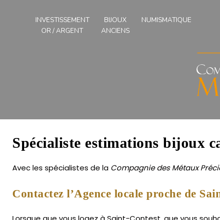
Compagnies
des
INVESTISSEMENT
BIJOUX
NUMISMATIQUE
Métaux
OR / ARGENT
ANCIENS
Précieux
de
l'Ouest
Spécialiste estimations bijoux c
Avec les spécialistes de la
Compagnie des Métaux Précie
Contactez l’Agence locale proche de Sai
Lorsque que vous logez à Saint-Contest, que vous souhait