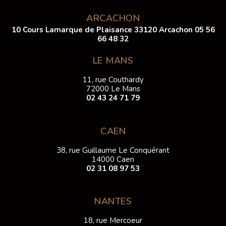
ARCACHON
10 Cours Lamarque de Plaisance 33120 Arcachon
05 56
66 48 32
LE MANS
11, rue Couthardy
72000 Le Mans
02 43 24 71 79
CAEN
38, rue Guillaume Le Conquérant
14000 Caen
02 31 08 97 53
NANTES
18, rue Mercoeur